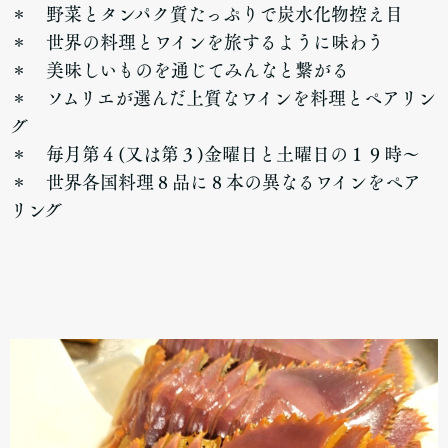
＊ 野菜とタンパク質たっぷりで炭水化物控え目
＊ 世界の料理とワインを旅するように味わう
＊ 美味しいものを通じてみんなと繋がる
＊ ソムリエが選んだ上質なワインを料理とペアリン
グ
＊ 毎月第４(又は第３)金曜日と土曜日の１９時〜
＊ 世界各国料理８品に８本の異なるワインをペア
リング